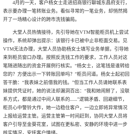
4
月的一天，客户杨女士走进招商银行聊城东昌府支行，
表示要办理一笔转账业务。看似寻常的一笔业务，却悄然揭
开了一场精心设计的跨市洗钱骗局。
大堂人员热情接待，先引导她在
VTM
智能柜员机上尝试
操作，系统却弹出提示：该银行卡已被中止非柜面交易。见
VTM
无法办理，大堂人员协助杨女士填写业务单据，引导她
来到柜员窗口办理。按照反洗钱工作的要求，工作人员对这
笔随进随出的资金开展例行核实。“杨女士，这笔钱是谁转给
您的？方便出示一下转账回单吗？”柜员问道。杨女士起初回
答干脆：“我表妹之前借我的钱。”但当工作人员请她联系表
妹提供凭证时，她的说法却漏洞百出：“我和她闹掰了，没联
系方式，都是通过中间人联系的
......
”逻辑矛盾、回避细节，
柜员心中警铃大作，她一边稳住客户，一边立即将异常情况
上报给运营主管。运营主管第一时间赶到，协同大堂人员将
客户引导至金葵花室，试图在更私密、安静的环境中进一步
核实情况，安抚客户情绪。