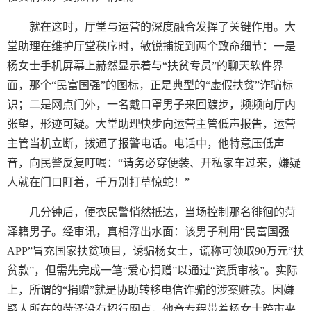
就在这时，厅堂与运营的深度融合发挥了关键作用。大
堂助理在维护厅堂秩序时，敏锐捕捉到两个致命细节：一是
杨女士手机屏幕上赫然显示着与“扶贫专员”的聊天软件界
面，那个“民富国强”的图标，正是典型的“虚假扶贫”诈骗标
识；二是网点门外，一名戴口罩男子来回踱步，频频向厅内
张望，形迹可疑。大堂助理快步向运营主管低声报告，运营
主管当机立断，拨通了报警电话。电话中，他特意压低声
音，向民警反复叮嘱：“请务必穿便装、开私家车过来，嫌疑
人就在门口盯着，千万别打草惊蛇！”
几分钟后，便衣民警悄然抵达，当场控制那名徘徊的菏
泽籍男子。经审讯，真相浮出水面：该男子利用“民富国强
APP
”冒充国家扶贫项目，诱骗杨女士，谎称可领取
90
万元“扶
贫款”，但需先完成一笔“爱心捐赠”以通过“资质审核”。实际
上，所谓的“捐赠”就是协助转移电信诈骗的涉案赃款。因嫌
疑人所在的菏泽没有招行网点，他竟专程带着杨女士跨市来