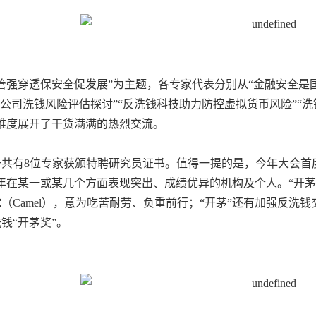
管强穿透保安全促发展”为主题，各专家代表分别从“金融安全是国
券公司洗钱风险评估探讨”“反洗钱科技助力防控虚拟货币风险”“洗钱
维度展开了干货满满的热烈交流。
一共有
8
位专家获颁特聘研究员证书。值得一提的是，今年大会首度
年在某一或某几个方面表现突出、成绩优异的机构及个人。“开茅
驼（
Camel
），意为吃苦耐劳、负重前行；“开茅”还有加强反洗
钱“开茅奖”。