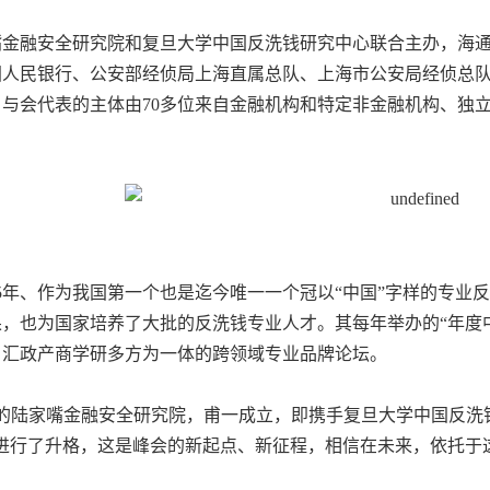
嘴金融安全研究院和复旦大学中国反洗钱研究中心联合主办，海
国人民银行、公安部经侦局上海直属总队、上海市公安局经侦总
。与会代表的主体由
70
多位来自金融机构和特定非金融机构、独
5
年、作为我国第一个也是迄今唯一一个冠以“中国”字样的专业
，也为国家培养了大批的反洗钱专业人才。其每年举办的“年度
、汇政产商学研多方为一体的跨领域专业品牌论坛。
的陆家嘴金融安全研究院，甫一成立，即携手复旦大学中国反洗
”进行了升格，这是峰会的新起点、新征程，相信在未来，依托于