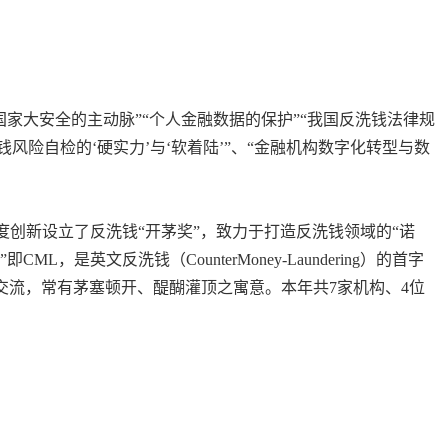
家大安全的主动脉”“个人金融数据的保护”“我国反洗钱法律规
风险自检的‘硬实力’与‘软着陆’”、“金融机构数字化转型与数
创新设立了反洗钱“开茅奖”，致力于打造反洗钱领域的“诺
”即
CML
，是英文反洗钱（
CounterMoney-Laundering
）的首字
钱交流，常有茅塞顿开、醍醐灌顶之寓意。本年共
7
家机构、
4
位