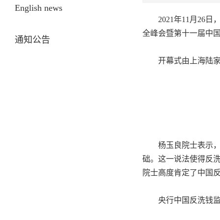
English news
2021
年
11
月
26
日
全峰会暨第十一届中国
通知公告
开幕式由上海陆
杨玉良院士表示
础。这一说法使得反洗
院士高度肯定了中国
央行中国反洗钱