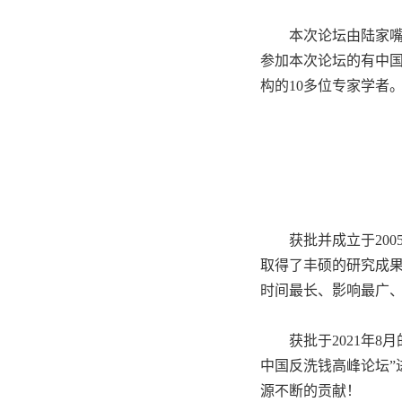
本次论坛由陆家
参加本次论坛的有中
构的
10
多位专家学者
获批并成立于
200
取得了丰硕的研究成果
时间最长、影响最广
获批于
2021
年
8
月
中国反洗钱高峰论坛
源不断的贡献！