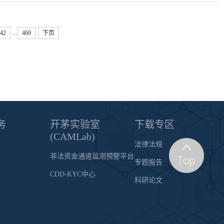
...
42
469
下页
务
开茅实验室
下载专区
(CAMLab)
法律法规
非法资金通道监测预警平台
专题报告
CDD-KYC中心
科研论文