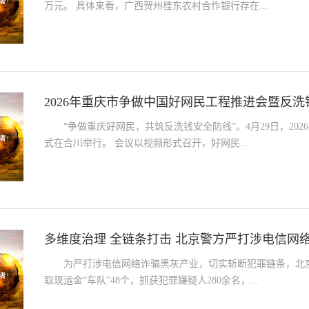
万元。 具体来看，广西贺州桂东农村合作银行存在...
2026年重庆市争做中国好网民工程推进会暨反
“争做重庆好网民，共筑反洗钱安全防线”。4月29日，2
式在合川举行。 会议以视频形式召开，好网民...
多维度治理 全链条打击 北京警方严打涉电信网
为严打涉电信网络诈骗黑灰产业，切实斩断犯罪链条，北
取现运金“车队”48个，抓获犯罪嫌疑人280余名，...