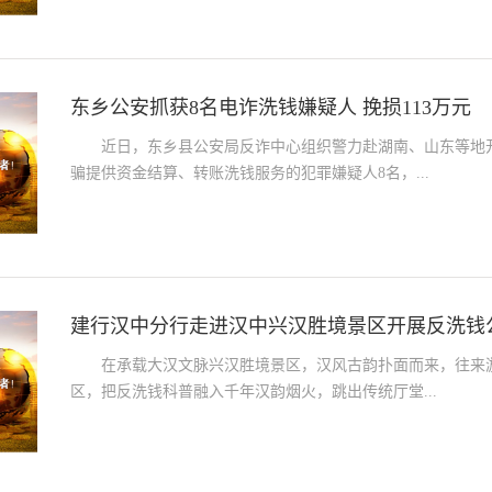
东乡公安抓获8名电诈洗钱嫌疑人 挽损113万元
近日，东乡县公安局反诈中心组织警力赴湖南、山东等地
骗提供资金结算、转账洗钱服务的犯罪嫌疑人8名，...
建行汉中分行走进汉中兴汉胜境景区开展反洗钱
在承载大汉文脉兴汉胜境景区，汉风古韵扑面而来，往来
区，把反洗钱科普融入千年汉韵烟火，跳出传统厅堂...