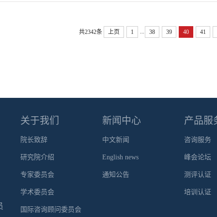
...
共2342条
上页
1
38
39
40
41
关于我们
新闻中心
产品服
院长致辞
中文新闻
咨询服务
研究院介绍
English news
峰会论坛
专家委员会
通知公告
测评认证
学术委员会
培训认证
员
国际咨询顾问委员会